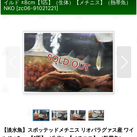
イルド ±8cm【1匹】（生体）【メチニス】（熱帯魚）
NKO
[
zc06-91021221
]
【淡水魚】スポッテッドメチニス リオパラグァス産 ワイ