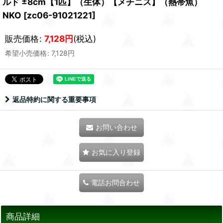
ルド ±8cm【1匹】（生体）【メチニス】（熱帯魚）
NKO
[
zc06-91021221
]
販売価格
:
7,128
円
(税込)
希望小売価格
:
7,128
円
返品特約に関する重要事項
お問い合わせ
お気に入り登録
電話お問合わせ
商品詳細