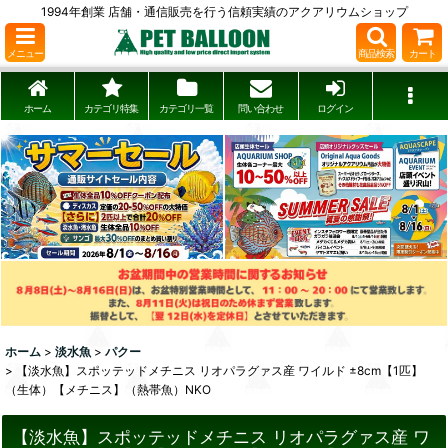
1994年創業 店舗・通信販売を行う信頼実績のアクアリウムショップ
メニュー
商品検索
カート
ホーム
カテゴリ特集
カテゴリ一覧
問い合わせ
ログイン
ホーム
>
淡水魚
>
パクー
>
【淡水魚】スポッテッドメチニス リオパラグァス産 ワイルド ±8cm【1匹】
（生体）【メチニス】（熱帯魚）NKO
【淡水魚】スポッテッドメチニス リオパラグァス産 ワ