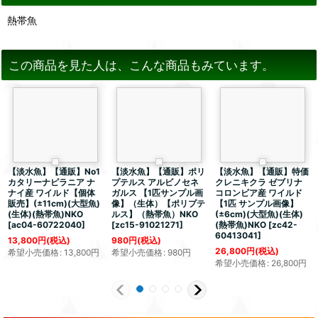
熱帯魚
この商品を見た人は、こんな商品もみています。
【淡水魚】【通販】No1
【淡水魚】【通販】ポリ
【淡水魚】【通販】特価
カタリーナピラニア ナ
プテルス アルビノセネ
クレニキクラ ゼブリナ
ナイ産 ワイルド【個体
ガルス 【1匹サンプル画
コロンビア産 ワイルド
販売】(±11cm)(大型魚)
像】（生体）【ポリプテ
【1匹 サンプル画像】
(生体)(熱帯魚)NKO
ルス】（熱帯魚）NKO
(±6cm)(大型魚)(生体)
[
ac04-60722040
]
[
zc15-91021271
]
(熱帯魚)NKO
[
zc42-
60413041
]
13,800
円
(税込)
980
円
(税込)
26,800
円
(税込)
希望小売価格
:
13,800
円
希望小売価格
:
980
円
希望小売価格
:
26,800
円