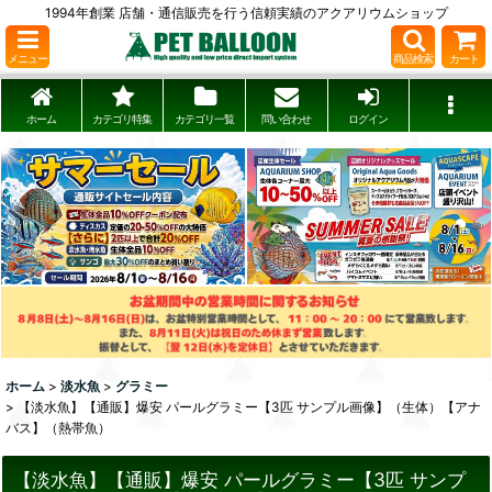
1994年創業 店舗・通信販売を行う信頼実績のアクアリウムショップ
メニュー
商品検索
カート
ホーム
カテゴリ特集
カテゴリ一覧
問い合わせ
ログイン
ホーム
>
淡水魚
>
グラミー
>
【淡水魚】【通販】爆安 パールグラミー【3匹 サンプル画像】（生体）【アナ
バス】（熱帯魚）
【淡水魚】【通販】爆安 パールグラミー【3匹 サンプ