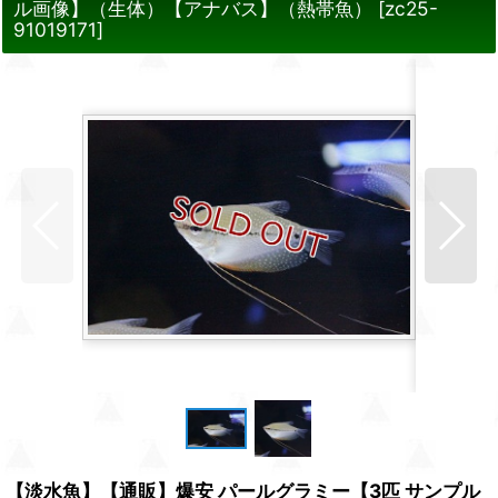
ル画像】（生体）【アナバス】（熱帯魚）
[
zc25-
91019171
]
【淡水魚】【通販】爆安 パールグラミー【3匹 サンプル