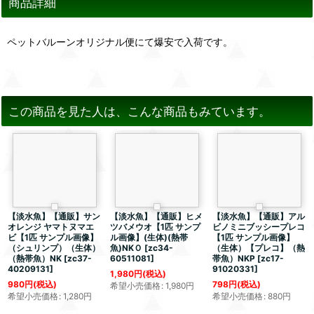
商品詳細
ペットバルーンオリジナル便にて爆安で入荷です。
この商品を見た人は、こんな商品もみています。
【淡水魚】【通販】サン
【淡水魚】【通販】ヒメ
【淡水魚】【通販】アル
オレンジ ヤマトヌマエ
ツバメウオ【1匹 サンプ
ビノミニブッシープレコ
ビ【1匹 サンプル画像】
ル画像】(生体)(熱帯
【1匹 サンプル画像】
（シュリンプ）（生体）
魚)NKＯ
[
zc34-
（生体）【プレコ】（熱
（熱帯魚）NK
[
zc37-
60511081
]
帯魚）NKP
[
zc17-
40209131
]
91020331
]
1,980
円
(税込)
980
円
(税込)
798
円
(税込)
希望小売価格
:
1,980
円
希望小売価格
:
1,280
円
希望小売価格
:
880
円