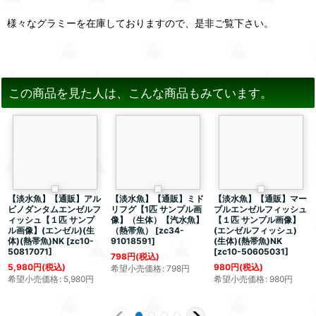
様々なグラミーを在庫しておりますので、是非ご覧下さい。
この商品を見た人は、こんな商品もみています。
【淡水魚】【通販】アル
【淡水魚】【通販】ミド
【淡水魚】【通販】マー
ビノダンタムエンゼルフ
リフグ【1匹 サンプル画
ブルエンゼルフィッシュ
ィッシュ【１匹 サンプ
像】（生体）【汽水魚】
【１匹 サンプル画像】
ル画像】(エンゼル)(生
（熱帯魚）
[
zc34-
(エンゼルフィッシュ)
体)(熱帯魚)NK
[
zc10-
91018591
]
(生体)(熱帯魚)NK
50817071
]
[
zc10-50605031
]
798
円
(税込)
5,980
円
(税込)
980
円
(税込)
希望小売価格
:
798
円
希望小売価格
:
5,980
円
希望小売価格
:
980
円