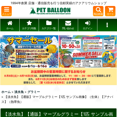
1994年創業 店舗・通信販売を行う信頼実績のアクアリウムショップ
メニュー
商品検索
カート
ホーム
カテゴリ特集
カテゴリ一覧
問い合わせ
ログイン
ホーム
>
淡水魚
>
グラミー
>
【淡水魚】【通販】マーブルグラミー【1匹 サンプル画像】（生体）【アナバ
ス】（熱帯魚）
【淡水魚】【通販】マーブルグラミー【1匹 サンプル画