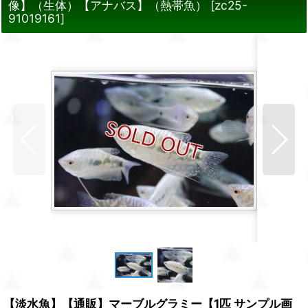
像】（生体）【アナバス】（熱帯魚）
[
zc25-
91019161
]
【淡水魚】【通販】マーブルグラミー【1匹 サンプル画