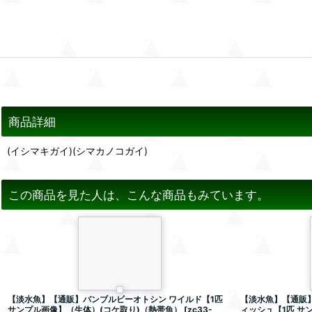
商品詳細
(イシマキガイ)(シマカノコガイ)
この商品を見た人は、こんな商品もみています。
【淡水魚】【通販】バンブルビーオトシン ワイルド【1匹
【淡水魚】【通販
サンプル画像】（生体）(コケ取り)（熱帯魚）
[
zc33-
ィッシュ【1匹 サ