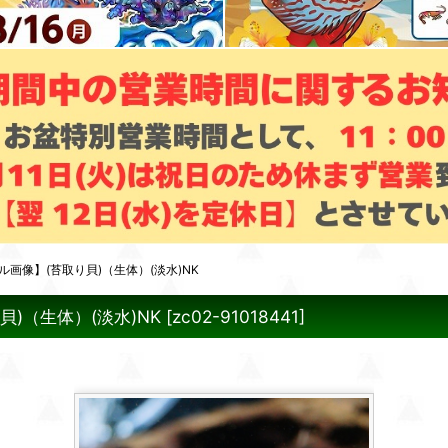
画像】(苔取り貝)（生体）(淡水)NK
)（生体）(淡水)NK
[
zc02-91018441
]