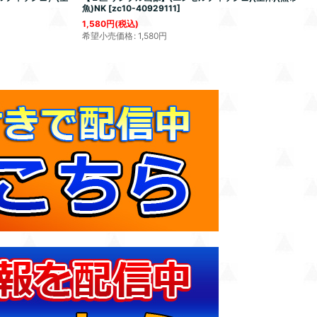
魚)NK
[
zc10-40929111
]
1,580
円
(税込)
希望小売価格
:
1,580
円