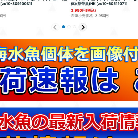
[
zc10-30910031
]
体)(熱帯魚)NK
[
zc10-60511071
]
3,980
円
(税込)
00
円
希望小売価格
:
3,980
円