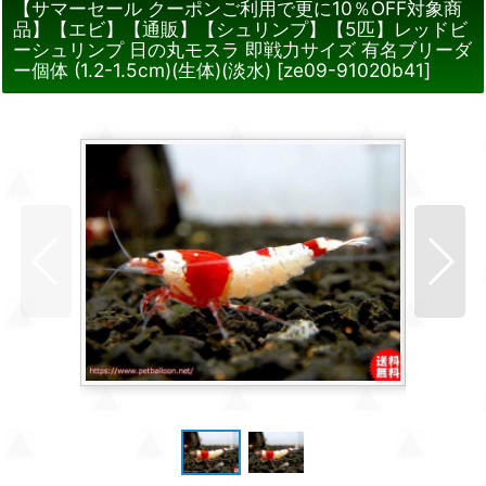
【サマーセール クーポンご利用で更に10％OFF対象商
品】【エビ】【通販】【シュリンプ】【5匹】レッドビ
ーシュリンプ 日の丸モスラ 即戦力サイズ 有名ブリーダ
ー個体 (1.2-1.5cm)(生体)(淡水)
[
ze09-91020b41
]