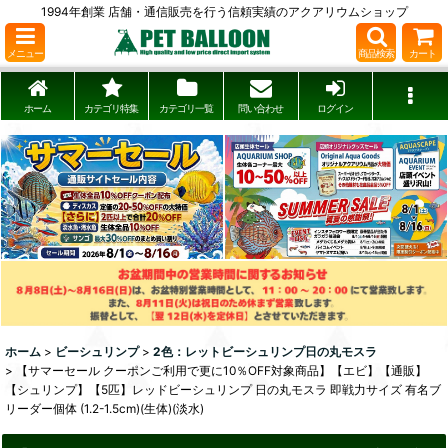
1994年創業 店舗・通信販売を行う信頼実績のアクアリウムショップ
メニュー
商品検索
カート
ホーム
カテゴリ特集
カテゴリ一覧
問い合わせ
ログイン
ホーム
>
ビーシュリンプ
>
2色：レットビーシュリンプ日の丸モスラ
>
【サマーセール クーポンご利用で更に10％OFF対象商品】【エビ】【通販】
【シュリンプ】【5匹】レッドビーシュリンプ 日の丸モスラ 即戦力サイズ 有名ブ
リーダー個体 (1.2-1.5cm)(生体)(淡水)