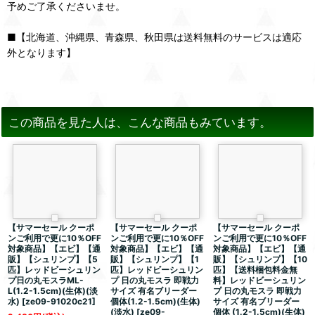
予めご了承くださいませ。
■【北海道、沖縄県、青森県、秋田県は送料無料のサービスは適応
外となります】
この商品を見た人は、こんな商品もみています。
【サマーセール クーポ
【サマーセール クーポ
【サマーセール クーポ
ンご利用で更に10％OFF
ンご利用で更に10％OFF
ンご利用で更に10％OFF
対象商品】【エビ】【通
対象商品】【エビ】【通
対象商品】【エビ】【通
販】【シュリンプ】【5
販】【シュリンプ】【1
販】【シュリンプ】【10
匹】レッドビーシュリン
匹】レッドビーシュリン
匹】【送料梱包料金無
プ日の丸モスラML-
プ 日の丸モスラ 即戦力
料】レッドビーシュリン
L(1.2-1.5cm)(生体)(淡
サイズ 有名ブリーダー
プ 日の丸モスラ 即戦力
水)
[
ze09-91020c21
]
個体(1.2-1.5cm)(生体)
サイズ 有名ブリーダー
(淡水)
[
ze09-
個体 (1.2-1.5cm)(生体)