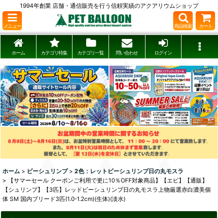
1994年創業 店舗・通信販売を行う信頼実績のアクアリウムショップ
メニュー
商品検索
カート
ホーム
カテゴリ特集
カテゴリ一覧
問い合わせ
ログイン
ホーム
>
ビーシュリンプ
>
2色：レットビーシュリンプ日の丸モスラ
>
【サマーセール クーポンご利用で更に10％OFF対象商品】【エビ】【通販】
【シュリンプ】【3匹】レッドビーシュリンプ日の丸モスラ上物厳選赤白濃美個
体 SM 国内ブリード3匹(1.0-1.2cm)(生体)(淡水)