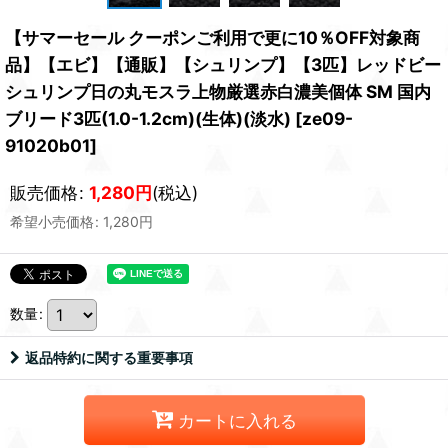
【サマーセール クーポンご利用で更に10％OFF対象商
品】【エビ】【通販】【シュリンプ】【3匹】レッドビー
シュリンプ日の丸モスラ上物厳選赤白濃美個体 SM 国内
ブリード3匹(1.0-1.2cm)(生体)(淡水)
[
ze09-
91020b01
]
販売価格
:
1,280
円
(税込)
希望小売価格
:
1,280
円
数量
:
返品特約に関する重要事項
カートに入れる