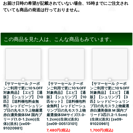
お届け日時の希望が記載されていない場合、15時までにご注文され
ていても商品の発送は行っておりません。
この商品を見た人は、こんな商品もみています。
【サマーセール クーポ
【サマーセール クーポ
【サマーセール クーポ
ンご利用で更に10％OFF
ンご利用で更に10％OFF
ンご利用で更に10％OFF
対象商品】【エビ】【通
対象商品】【エビ】【通
対象商品】【エビ】【通
販】【シュリンプ】【10
販】【シュリンプ】【10
販】【シュリンプ】【3
匹】【送料梱包料金無
匹セット】【送料梱包料
匹】レッドビーシュリン
料】レッドビーシュリン
金無料】レッドビーシュ
プ日の丸モスラ上物厳選
プ日の丸モスラ上物厳選
リンプ日の丸モスラ上物
赤白濃美個体 M 国内ブ
赤白濃美個体SM 国内ブ
厳選個体SMサイズ(1.0-
リード3匹(1.2-1.5cm)
リード(1.0-1.2cm)(生
1.2cm)(生体)(淡水)
(生体)(淡水)
[
ze09-
体)(淡水)
[
ze09-
[
ze09-00513101
]
91020961
]
91020981
]
7,480
円
(税込)
1,700
円
(税込)