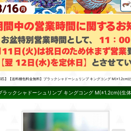
匹】【送料梱包料金無料】ブラックシャドーシュリンプ キングコング M(±1.2cm)(生
クシャドーシュリンプ キングコング M(±1.2cm)(生体)