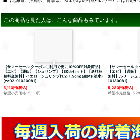
■【北海道、沖縄県、青森県、秋田県は送料無料のサービスは適応外
この商品を見た人は、こんな商品もみています。
【サマーセール クーポンご利用で更に10％OFF対象商品】
【サマーセール ク
【エビ】【通販】【シュリンプ】【30匹セット】【送料梱
【エビ】【通販】
包料金無料】イエローシュリンプ(1.2-1.5cm)(生体)(淡水)
無料】ルリーシュリンプ
[
ze02-91020081
]
10130081
]
5,110
円
(税込)
5,280
円
(税込)
希望小売価格
:
5,110
円
希望小売価格
:
5,2