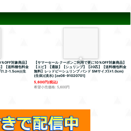
％OFF対象商品】
【サマーセール クーポンご利用で更に10％OFF対象商品】
匹】【送料梱包料金
【エビ】【通販】【シュリンプ】【20匹】【送料梱包料金
2-1.5cm)(生
無料】レッドビーシュリンプ バンド SMサイズ(±1.0cm)
(生体)(淡水)
[
ze08-91020701
]
5,600
円
(税込)
希望小売価格
:
5,600
円