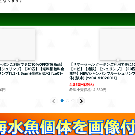
となります】
ーポンご利用で更に10％OFF対象商品】
【サマーセール クーポンご利用で更に10
【シュリンプ】【30匹】【送料梱包料金
【エビ】【通販】【シュリンプ】【20
(1.2-1.5cm)(生体)(淡水)
[
ze01-
無料】NEWシャンパンブルーシュリンプ(1.
体)(淡水)
[
ze04-91020011
]
4,850
円
(税込)
80
円
希望小売価格
:
4,850
円