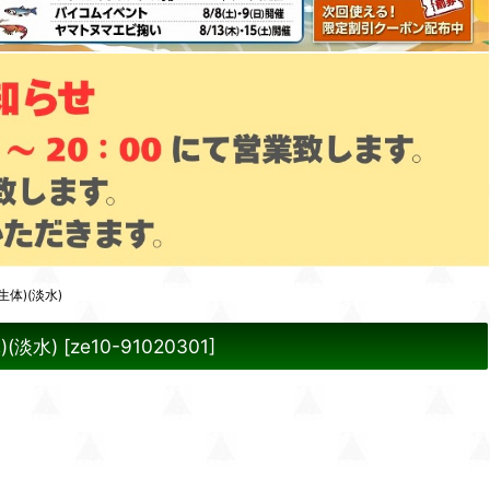
体)(淡水)
(淡水)
[
ze10-91020301
]