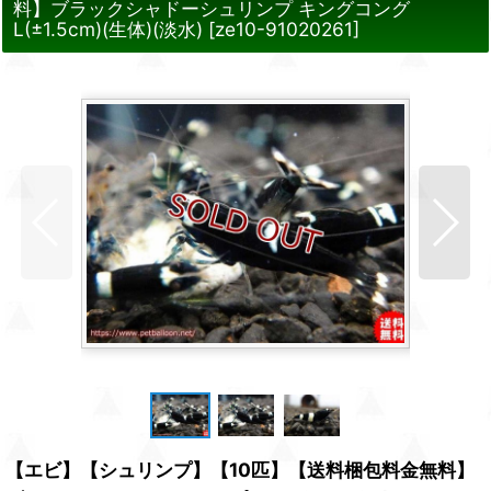
料】ブラックシャドーシュリンプ キングコング
L(±1.5cm)(生体)(淡水)
[
ze10-91020261
]
【エビ】【シュリンプ】【10匹】【送料梱包料金無料】