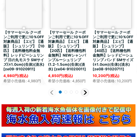
【サマーセール クーポ
【サマーセール クーポ
【サマーセール クーポ
ンご利用で更に10％OFF
ンご利用で更に10％OFF
ンご利用で更に10％OFF
対象商品】【エビ】【通
対象商品】【エビ】【通
対象商品】【エビ】【通
販】【シュリンプ】【10
販】【シュリンプ】
販】【シュリンプ】
匹】【送料梱包料金無
【20匹】【送料梱包料
【40匹】【送料梱包料
料】レッドビーシュリン
金無料】NEWシャンパ
金無料】レッドビーシュ
プ 日の丸モスラ SMサイ
ンブルーシュリンプ
リンプ バンド SMサイズ
ズ(±1.0cm)(生体)(淡水)
(1.2-1.5cm)(生体)(淡
(±1.0cm)(生体)(淡水)
[
ze09-91020911
]
水)
[
ze04-91020011
]
[
ze08-91020711
]
4,980
円
(税込)
4,850
円
(税込)
10,200
円
(税込)
希望小売価格
:
4,980
円
希望小売価格
:
4,850
円
希望小売価格
:
10,200
円