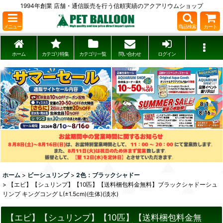
1994年創業 店舗・通信販売を行う信頼実績のアクアリウムショップ
メニュー
商品検索
カート
ホーム
カテゴリ特集
カテゴリ一覧
問い合わせ
ログイン
ホーム
>
ビーシュリンプ
>
2色：ブラックシャドー
>
【エビ】【シュリンプ】【10匹】【送料梱包料金無料】ブラックシャドーシュ
リンプ キングコング L(±1.5cm)(生体)(淡水)
【エビ】【シュリンプ】【10匹】【送料梱包料金無