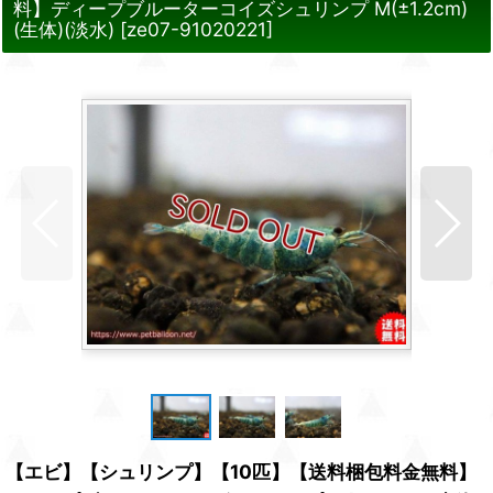
料】ディープブルーターコイズシュリンプ M(±1.2cm)
(生体)(淡水)
[
ze07-91020221
]
【エビ】【シュリンプ】【10匹】【送料梱包料金無料】