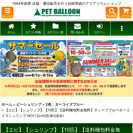
1994年創業 店舗・通信販売を行う信頼実績のアクアリウムショップ
メニュー
商品検索
カート
ホーム
カテゴリ特集
カテゴリ一覧
問い合わせ
ログイン
ホーム
>
ビーシュリンプ
>
2色：ターコイズブルー
>
【エビ】【シュリンプ】【10匹】【送料梱包料金無料】ディープブルーターコ
イズシュリンプ M(±1.2cm)(生体)(淡水)
【エビ】【シュリンプ】【10匹】【送料梱包料金無