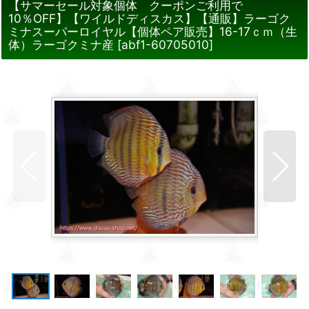
【サマーセール対象個体 クーポンご利用で
10％OFF】【ワイルドディスカス】【通販】ラーゴク
ミナスーパーロイヤル【個体ペア販売】16-17ｃｍ（生
体）ラーゴクミナ産
[
abf1-60705010
]