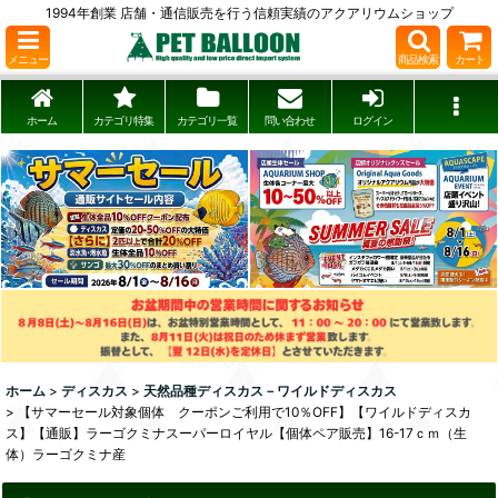
1994年創業 店舗・通信販売を行う信頼実績のアクアリウムショップ
メニュー
商品検索
カート
ホーム
カテゴリ特集
カテゴリ一覧
問い合わせ
ログイン
ホーム
>
ディスカス
>
天然品種ディスカス－ワイルドディスカス
>
【サマーセール対象個体 クーポンご利用で10％OFF】【ワイルドディスカ
ス】【通販】ラーゴクミナスーパーロイヤル【個体ペア販売】16-17ｃｍ（生
体）ラーゴクミナ産