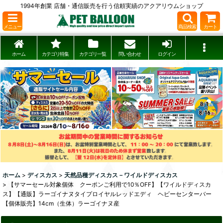
1994年創業 店舗・通信販売を行う信頼実績のアクアリウムショップ
メニュー
商品検索
カート
ホーム
カテゴリ特集
カテゴリ一覧
問い合わせ
ログイン
ホーム
>
ディスカス
>
天然品種ディスカス－ワイルドディスカス
>
【サマーセール対象個体 クーポンご利用で10％OFF】【ワイルドディスカ
ス】【通販】ラーゴイナヌタイプロイヤルレッドエディ ヘビーセンターバー
【個体販売】14cm（生体）ラーゴイナヌ産