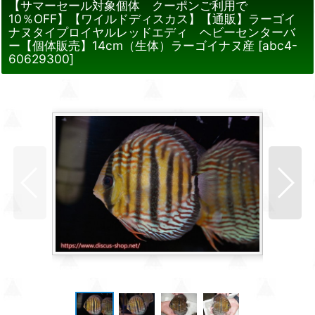
【サマーセール対象個体 クーポンご利用で
10％OFF】【ワイルドディスカス】【通販】ラーゴイ
ナヌタイプロイヤルレッドエディ ヘビーセンターバ
ー【個体販売】14cm（生体）ラーゴイナヌ産
[
abc4-
60629300
]