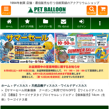
1994年創業 店舗・通信販売を行う信頼実績のアクアリウムショップ
メニュー
商品検索
カート
ホーム
カテゴリ特集
カテゴリ一覧
問い合わせ
ログイン
ホーム
>
ディスカス
>
天然品種ディスカス－ワイルドディスカス
>
【サマーセール対象個体 クーポンご利用で10％OFF】【ワイルドディスカ
ス】【通販】ラーゴイナヌタイプロイヤルレッドエディ【個体販売】14cm（生
体）ラーゴイナヌ産