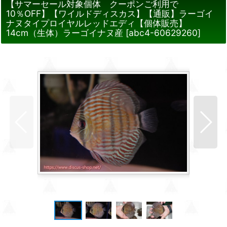
【サマーセール対象個体 クーポンご利用で
10％OFF】【ワイルドディスカス】【通販】ラーゴイ
ナヌタイプロイヤルレッドエディ【個体販売】
14cm（生体）ラーゴイナヌ産
[
abc4-60629260
]