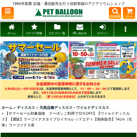
1994年創業 店舗・通信販売を行う信頼実績のアクアリウムショップ
メニュー
商品検索
カート
ホーム
カテゴリ特集
カテゴリ一覧
問い合わせ
ログイン
ホーム
>
ディスカス
>
天然品種ディスカス－ワイルドディスカス
>
【サマーセール対象個体 クーポンご利用で10％OFF】【ワイルドディスカ
ス】【通販】ラーゴイナヌタイプロイヤルレッドエディ【個体販売】14cm（生
体）ラーゴイナヌ産