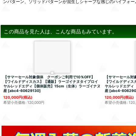
ンパターン、ソリッドパターンが混生しシャープな感じのハイフォー
この商品を見た人は、こんな商品もみています。
【サマーセール対象個体 クーポンご利用で10％OFF】
【サマーセール対象
【ワイルドディスカス】【通販】ラーゴイナヌタイプロイ
【ワイルドディス
ヤルレッドエディ【個体販売】15cm（生体）ラーゴイナヌ
ヤルレッドエディ【
産
[
abc4-60629130
]
産
[
abc4-60629
120,000
円
(税込)
120,000
円
(税込)
希望小売価格
:
120,000
円
希望小売価格
:
120