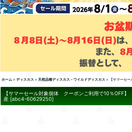
ホーム
>
ディスカス
>
天然品種ディスカス－ワイルドディスカス
>
【サマーセー
【サマーセール対象個体 クーポンご利用で10％OFF
産
[
abc4-60629250
]