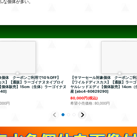
ムな個体が多い。
個体 クーポンご利用で10％OFF】
【サマーセール対象個体 クーポンご利用
カス】【通販】ラーゴイナヌタイプロイ
【ワイルドディスカス】【通販】ラーゴ
個体販売】15cm（生体）ラーゴイナヌ
ヤルレッドエディ【個体販売】14cm（
040
]
産
[
abc4-60629290
]
80,000
円
(税込)
,000
円
希望小売価格
:
80,000
円