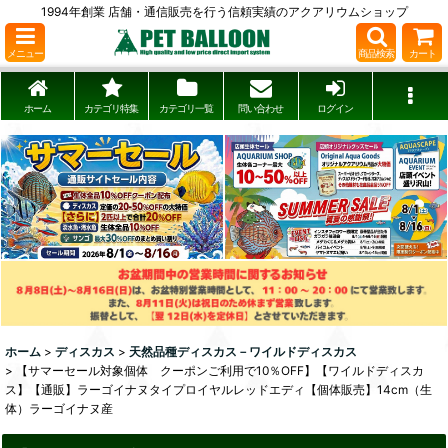
1994年創業 店舗・通信販売を行う信頼実績のアクアリウムショップ
メニュー
商品検索
カート
ホーム
カテゴリ特集
カテゴリ一覧
問い合わせ
ログイン
ホーム
>
ディスカス
>
天然品種ディスカス－ワイルドディスカス
>
【サマーセール対象個体 クーポンご利用で10％OFF】【ワイルドディスカ
ス】【通販】ラーゴイナヌタイプロイヤルレッドエディ【個体販売】14cm（生
体）ラーゴイナヌ産