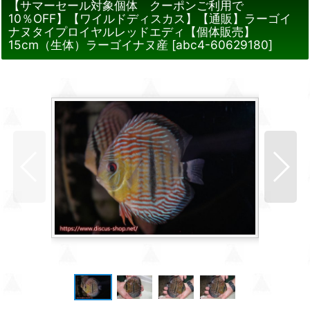
【サマーセール対象個体 クーポンご利用で
10％OFF】【ワイルドディスカス】【通販】ラーゴイ
ナヌタイプロイヤルレッドエディ【個体販売】
15cm（生体）ラーゴイナヌ産
[
abc4-60629180
]