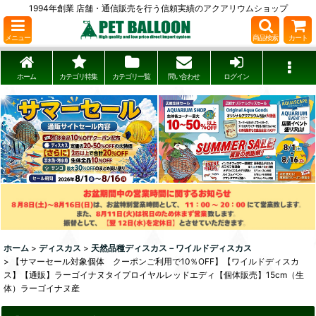
1994年創業 店舗・通信販売を行う信頼実績のアクアリウムショップ
メニュー
商品検索
カート
ホーム
カテゴリ特集
カテゴリ一覧
問い合わせ
ログイン
ホーム
>
ディスカス
>
天然品種ディスカス－ワイルドディスカス
>
【サマーセール対象個体 クーポンご利用で10％OFF】【ワイルドディスカ
ス】【通販】ラーゴイナヌタイプロイヤルレッドエディ【個体販売】15cm（生
体）ラーゴイナヌ産