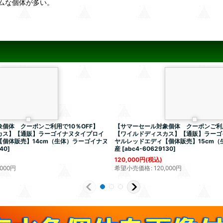
ムな個体が多い。
個体 クーポンご利用で10％OFF】
【サマーセール対象個体 クーポンご利用
カス】【通販】ラーゴイナヌタイプロイ
【ワイルドディスカス】【通販】ラーゴ
個体販売】14cm（生体）ラーゴイナヌ
ヤルレッドエディ【個体販売】15cm（
40
]
産
[
abc4-60629130
]
120,000
円
(税込)
,000
円
希望小売価格
:
120,000
円