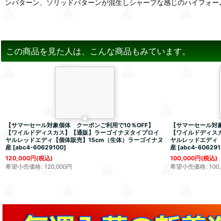
ンパターン、ソリッドパターンが混生しシャープな感じのハイフォー
この商品を見た人は、こんな商品もみています。
【サマーセール対象個体 クーポンご利用で10％OFF】
【サマーセール対象
【ワイルドディスカス】【通販】ラーゴイナヌタイプロイ
【ワイルドディス
ヤルレッドエディ【個体販売】15cm（生体）ラーゴイナヌ
ヤルレッドエディ【
産
[
abc4-60629100
]
産
[
abc4-606291
120,000
円
(税込)
100,000
円
(税込)
希望小売価格
:
120,000
円
希望小売価格
:
100