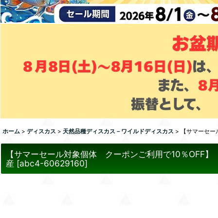
ホーム
>
ディスカス
>
天然品種ディスカス－ワイルドディスカス
>
【サマーセー
【サマーセール対象個体 クーポンご利用で10％OFF
産
[
abc4-60629160
]