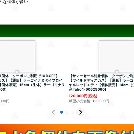
ムな個体が多い。
個体 クーポンご利用で10％OFF】
【サマーセール対象個体 クーポンご利用
カス】【通販】ラーゴイナヌタイプロイ
【ワイルドディスカス】【通販】ラーゴ
個体販売】15cm（生体）ラーゴイナヌ
ヤルレッドエディ【個体販売】14cm（
200
]
産
[
abc4-60629060
]
120,000
円
(税込)
,000
円
希望小売価格
:
120,000
円