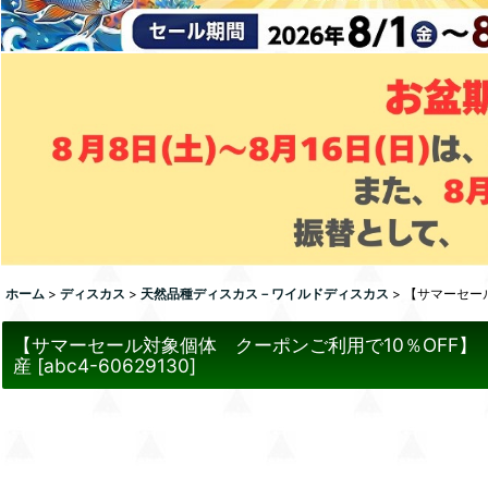
ホーム
>
ディスカス
>
天然品種ディスカス－ワイルドディスカス
>
【サマーセー
【サマーセール対象個体 クーポンご利用で10％OFF
産
[
abc4-60629130
]