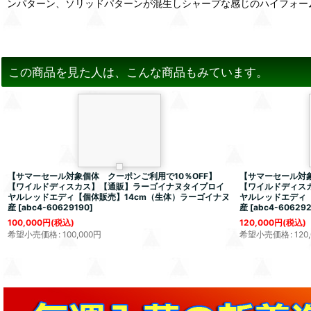
ンパターン、ソリッドパターンが混生しシャープな感じのハイフォー
この商品を見た人は、こんな商品もみています。
【サマーセール対象個体 クーポンご利用で10％OFF】
【サマーセール対象
【ワイルドディスカス】【通販】ラーゴイナヌタイプロイ
【ワイルドディス
ヤルレッドエディ【個体販売】14cm（生体）ラーゴイナヌ
ヤルレッドエディ【
産
[
abc4-60629190
]
産
[
abc4-60629
100,000
円
(税込)
120,000
円
(税込)
希望小売価格
:
100,000
円
希望小売価格
:
120