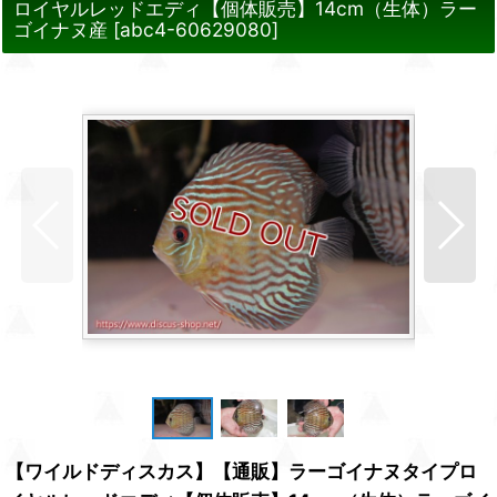
ロイヤルレッドエディ【個体販売】14cm（生体）ラー
ゴイナヌ産
[
abc4-60629080
]
【ワイルドディスカス】【通販】ラーゴイナヌタイプロ