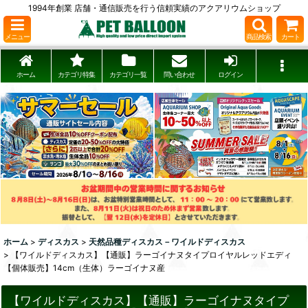
1994年創業 店舗・通信販売を行う信頼実績のアクアリウムショップ
メニュー
商品検索
カート
ホーム
カテゴリ特集
カテゴリ一覧
問い合わせ
ログイン
ホーム
>
ディスカス
>
天然品種ディスカス－ワイルドディスカス
>
【ワイルドディスカス】【通販】ラーゴイナヌタイプロイヤルレッドエディ
【個体販売】14cm（生体）ラーゴイナヌ産
【ワイルドディスカス】【通販】ラーゴイナヌタイプ