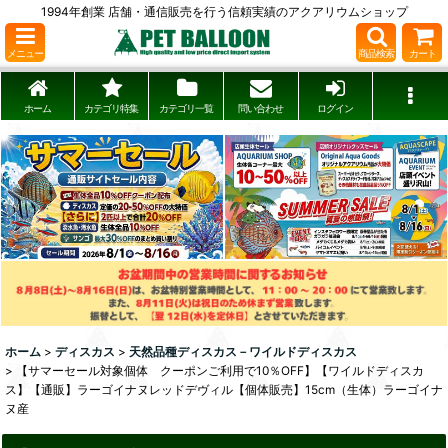
1994年創業 店舗・通信販売を行う信頼実績のアクアリウムショップ
メニュー
商品検索
カート
ホーム
カテゴリ特集
カテゴリ一覧
問い合わせ
ログイン
ホーム
>
ディスカス
>
天然品種ディスカス－ワイルドディスカス
>
【サマーセール対象個体 クーポンご利用で10％OFF】【ワイルドディスカ
ス】【通販】ラーゴイナヌレッドデヴィル【個体販売】15cm（生体）ラーゴイナ
ヌ産