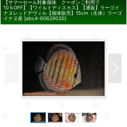
【サマーセール対象個体 クーポンご利用で
10％OFF】【ワイルドディスカス】【通販】ラーゴイ
ナヌレッドデヴィル【個体販売】15cm（生体）ラーゴ
イナヌ産
[
abc4-60629030
]