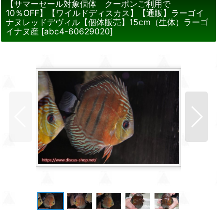
【サマーセール対象個体 クーポンご利用で
10％OFF】【ワイルドディスカス】【通販】ラーゴイ
ナヌレッドデヴィル【個体販売】15cm（生体）ラーゴ
イナヌ産
[
abc4-60629020
]