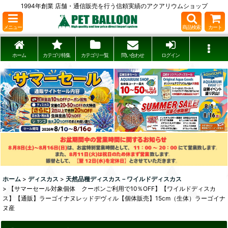
1994年創業 店舗・通信販売を行う信頼実績のアクアリウムショップ
メニュー
商品検索
カート
ホーム
カテゴリ特集
カテゴリ一覧
問い合わせ
ログイン
ホーム
>
ディスカス
>
天然品種ディスカス－ワイルドディスカス
>
【サマーセール対象個体 クーポンご利用で10％OFF】【ワイルドディスカ
ス】【通販】ラーゴイナヌレッドデヴィル【個体販売】15cm（生体）ラーゴイナ
ヌ産