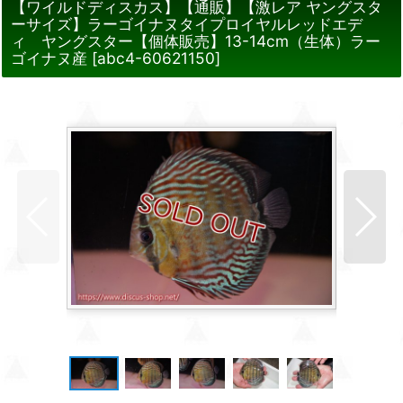
【ワイルドディスカス】【通販】【激レア ヤングスタ
ーサイズ】ラーゴイナヌタイプロイヤルレッドエデ
ィ ヤングスター【個体販売】13-14cm（生体）ラー
ゴイナヌ産
[
abc4-60621150
]