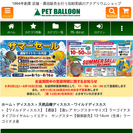
1994年創業 店舗・通信販売を行う信頼実績のアクアリウムショップ
メニュー
商品検索
カート
ホーム
カテゴリ特集
カテゴリ一覧
問い合わせ
ログイン
ホーム
>
ディスカス
>
天然品種ディスカス－ワイルドディスカス
>
【ワイルドディスカス】【通販】【激レア ヤングスターサイズ】ラーゴイナヌ
タイプロイヤルレッドエディ ヤングスター【個体販売】13-14cm（生体）ラー
ゴイナヌ産