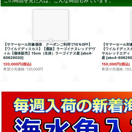
この商品を見た人は、こんな商品もみています。
【サマーセール対象個体 クーポンご利用で10％OFF】
【サマーセール対象
【ワイルドディスカス】【通販】ラーゴイナヌレッドデヴ
【ワイルドディス
ィル【個体販売】15cm（生体）ラーゴイナヌ産
[
abc4-
ヤルレッドエディ【
60629030
]
産
[
abc4-60629
120,000
円
(税込)
150,000
円
(税込)
希望小売価格
:
120,000
円
希望小売価格
:
150