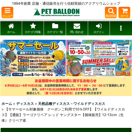
1994年創業 店舗・通信販売を行う信頼実績のアクアリウムショップ
メニュー
商品検索
カート
ホーム
カテゴリ特集
カテゴリ一覧
問い合わせ
ログイン
ホーム
>
ディスカス
>
天然品種ディスカス－ワイルドディスカス
>
【サマーセール対象個体 クーポンご利用で10％OFF】【ワイルドディスカ
ス】【通販】ラーゴクリペア レッド ヤングスター【個体販売】12-13cm（生
体）クリペア産