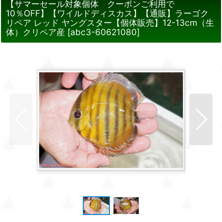
【サマーセール対象個体 クーポンご利用で
10％OFF】【ワイルドディスカス】【通販】ラーゴク
リペア レッド ヤングスター【個体販売】12-13cm（生
体）クリペア産
[
abc3-60621080
]