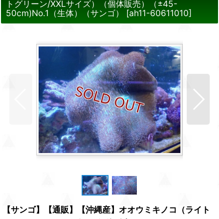
トグリーン/XXLサイズ）（個体販売）（±45-
50cm)No.1（生体）（サンゴ）
[
ah11-60611010
]
【サンゴ】【通販】【沖縄産】オオウミキノコ（ライト