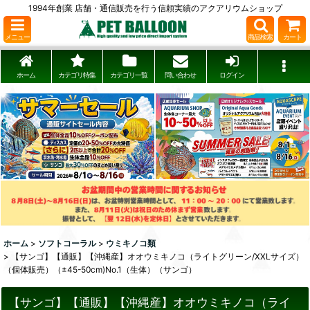
1994年創業 店舗・通信販売を行う信頼実績のアクアリウムショップ
メニュー
商品検索
カート
ホーム
カテゴリ特集
カテゴリ一覧
問い合わせ
ログイン
ホーム
>
ソフトコーラル
>
ウミキノコ類
>
【サンゴ】【通販】【沖縄産】オオウミキノコ（ライトグリーン/XXLサイズ）
（個体販売）（±45-50cm)No.1（生体）（サンゴ）
【サンゴ】【通販】【沖縄産】オオウミキノコ（ライ