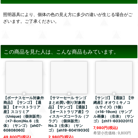
照明器具により、個体の色の見え方に多少の違いが生じる場合がご
ざいます。ご了承ください。
この商品を見た人は、こんな商品もみています。
【ボーナスセール対象外
【サマーセール サンゴ
【サンゴ】【通販】【沖
商品】 【サンゴ】【通
まとめ買い割り対象商
縄産】オオウミキノコ
販】【オーストラリア
品】【サンゴ】【通販】
（Lサイズ)（1個）
産】スコリミア
【オーストラリア産】ウ
（±16-19cm)（サンプ
（Unique)（個体販売）
ィスカーズコーラル（フ
ル画像）（生体）（サン
（±7-8cm)No.6（生
ラグ）（個体販売）
ゴ）
[
zh11-60302011
]
体）（サンゴ）
[
ah07-
No.3（生体）（サン
7,980
円
(税込)
60808060
]
ゴ）
[
ah19-60419030
]
希望小売価格
:
9,800
円
49,800
円
(税込)
2,980
円
(税込)