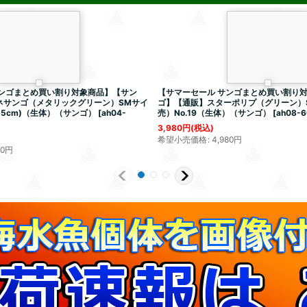
サンゴまとめ買い割り対象商品】【サン
【サマーセール サンゴまとめ買い割り
ネサンゴ（メタリックグリーン）SMサイ
ゴ】【通販】スターポリプ（グリーン）
5cm)（生体）（サンゴ）
[
ah04-
売）No.19（生体）（サンゴ）
[
ah08-6
3,980
円
(税込)
希望小売価格
:
4,980
円
80
円