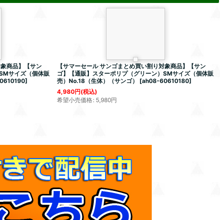
対象商品】【サン
【サマーセール サンゴまとめ買い割り対象商品】【サン
SMサイズ（個体販
ゴ】【通販】スターポリプ（グリーン）SMサイズ（個体販
0610190
]
売）No.18（生体）（サンゴ）
[
ah08-60610180
]
4,980
円
(税込)
希望小売価格
:
5,980
円