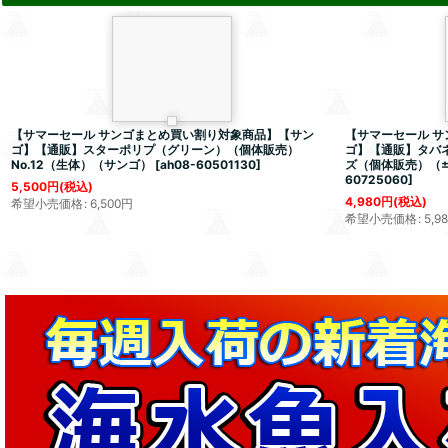
【サマーセール サンゴまとめ買い割り対象商品】【サン
【サマーセール 
ゴ】【通販】スターポリプ（グリーン）（個体販売）
ゴ】【通販】タバ
No.12（生体）（サンゴ）
[
ah08-60501130
]
ズ（個体販売）（±
60725060
]
5,500
円
(税込)
4,980
円
(税込)
希望小売価格
:
6,500
円
希望小売価格
:
5,9