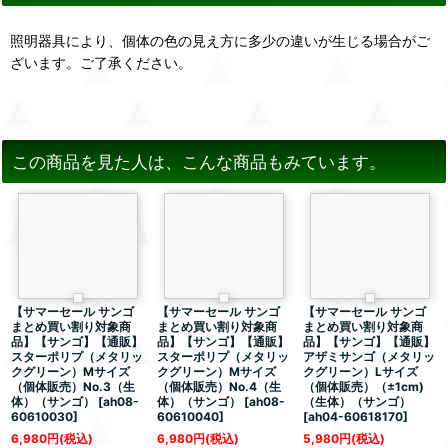
照明器具により、個体の色の見え方に多少の違いが生じる場合がご
ざいます。ご了承ください。
この商品を見た人は、こんな商品もみています。
【サマーセール サンゴ
【サマーセール サンゴ
【サマーセール サンゴ
まとめ買い割り対象商
まとめ買い割り対象商
まとめ買い割り対象商
品】【サンゴ】【通販】
品】【サンゴ】【通販】
品】【サンゴ】【通販】
スターポリプ（メタリッ
スターポリプ（メタリッ
アザミサンゴ（メタリッ
クグリーン）Mサイズ
クグリーン）Mサイズ
クグリーン）Lサイズ
（個体販売）No.3（生
（個体販売）No.4（生
（個体販売）（±1cm)
体）（サンゴ）
[
ah08-
体）（サンゴ）
[
ah08-
（生体）（サンゴ）
60610030
]
60610040
]
[
ah04-60618170
]
6,980
円
(税込)
6,980
円
(税込)
5,980
円
(税込)