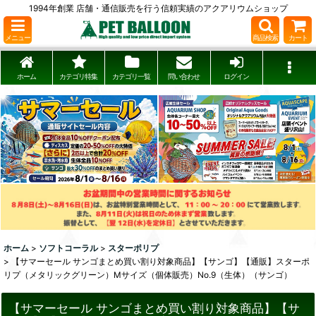
1994年創業 店舗・通信販売を行う信頼実績のアクアリウムショップ
メニュー
商品検索
カート
ホーム
カテゴリ特集
カテゴリ一覧
問い合わせ
ログイン
ホーム
>
ソフトコーラル
>
スターポリプ
>
【サマーセール サンゴまとめ買い割り対象商品】【サンゴ】【通販】スターポ
リプ（メタリックグリーン）Mサイズ（個体販売）No.9（生体）（サンゴ）
【サマーセール サンゴまとめ買い割り対象商品】【サ