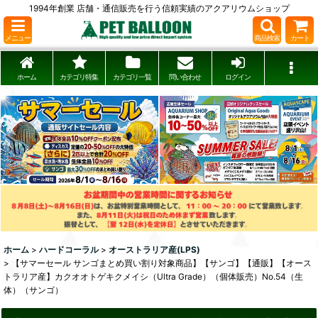
1994年創業 店舗・通信販売を行う信頼実績のアクアリウムショップ
メニュー
商品検索
カート
ホーム
カテゴリ特集
カテゴリ一覧
問い合わせ
ログイン
ホーム
>
ハードコーラル
>
オーストラリア産(LPS)
>
【サマーセール サンゴまとめ買い割り対象商品】【サンゴ】【通販】【オース
トラリア産】カクオオトゲキクメイシ（Ultra Grade）（個体販売）No.54（生
体）（サンゴ）