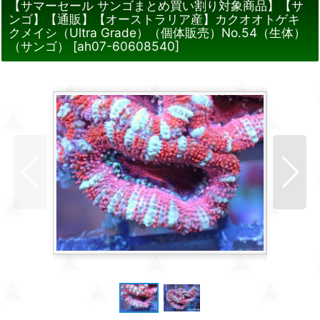
【サマーセール サンゴまとめ買い割り対象商品】【サ
ンゴ】【通販】【オーストラリア産】カクオオトゲキ
クメイシ（Ultra Grade）（個体販売）No.54（生体）
（サンゴ）
[
ah07-60608540
]