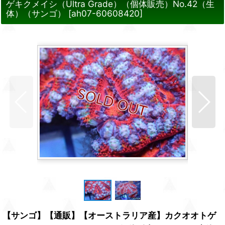
ゲキクメイシ（Ultra Grade）（個体販売）No.42（生
体）（サンゴ）
[
ah07-60608420
]
【サンゴ】【通販】【オーストラリア産】カクオオトゲ