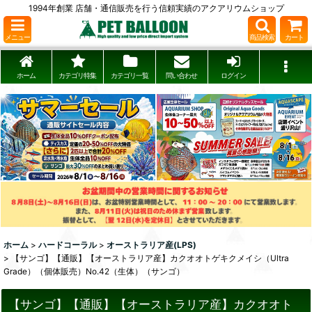
1994年創業 店舗・通信販売を行う信頼実績のアクアリウムショップ
メニュー
商品検索
カート
ホーム
カテゴリ特集
カテゴリ一覧
問い合わせ
ログイン
ホーム
>
ハードコーラル
>
オーストラリア産(LPS)
>
【サンゴ】【通販】【オーストラリア産】カクオオトゲキクメイシ（Ultra
Grade）（個体販売）No.42（生体）（サンゴ）
【サンゴ】【通販】【オーストラリア産】カクオオト