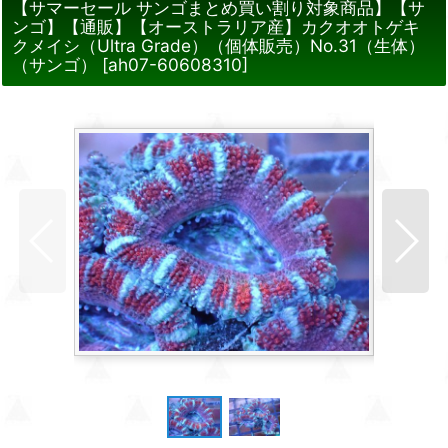
【サマーセール サンゴまとめ買い割り対象商品】【サ
ンゴ】【通販】【オーストラリア産】カクオオトゲキ
クメイシ（Ultra Grade）（個体販売）No.31（生体）
（サンゴ）
[
ah07-60608310
]