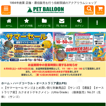
1994年創業 店舗・通信販売を行う信頼実績のアクアリウムショップ
メニュー
商品検索
カート
ホーム
カテゴリ特集
カテゴリ一覧
問い合わせ
ログイン
ホーム
>
ハードコーラル
>
オーストラリア産(LPS)
>
【サマーセール サンゴまとめ買い割り対象商品】【サンゴ】【通販】【オース
トラリア産】カクオオトゲキクメイシ（Ultra Grade）（個体販売）No.31（生
体）（サンゴ）