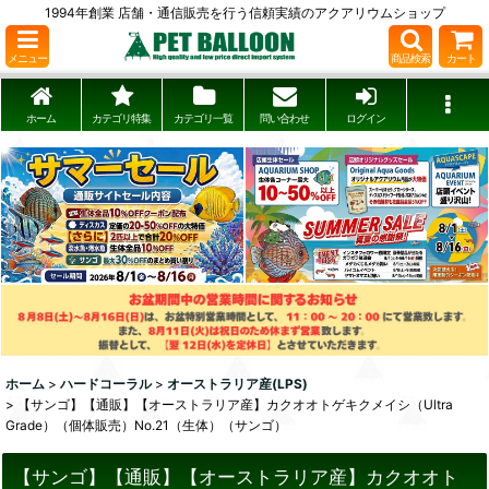
1994年創業 店舗・通信販売を行う信頼実績のアクアリウムショップ
メニュー
商品検索
カート
ホーム
カテゴリ特集
カテゴリ一覧
問い合わせ
ログイン
ホーム
>
ハードコーラル
>
オーストラリア産(LPS)
>
【サンゴ】【通販】【オーストラリア産】カクオオトゲキクメイシ（Ultra
Grade）（個体販売）No.21（生体）（サンゴ）
【サンゴ】【通販】【オーストラリア産】カクオオト