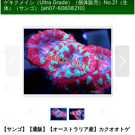
ゲキクメイシ（Ultra Grade）（個体販売）No.21（生
体）（サンゴ）
[
ah07-60608210
]
【サンゴ】【通販】【オーストラリア産】カクオオトゲ