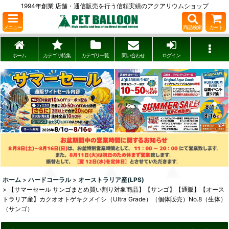
1994年創業 店舗・通信販売を行う信頼実績のアクアリウムショップ
メニュー
商品検索
カート
ホーム
カテゴリ特集
カテゴリ一覧
問い合わせ
ログイン
ホーム
>
ハードコーラル
>
オーストラリア産(LPS)
>
【サマーセール サンゴまとめ買い割り対象商品】【サンゴ】【通販】【オース
トラリア産】カクオオトゲキクメイシ（Ultra Grade）（個体販売）No.8（生体）
（サンゴ）