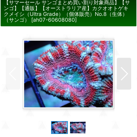
【サマーセール サンゴまとめ買い割り対象商品】【サ
ンゴ】【通販】【オーストラリア産】カクオオトゲキ
クメイシ（Ultra Grade）（個体販売）No.8（生体）
（サンゴ）
[
ah07-60608080
]