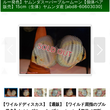
ルー発色】ヤムンダスーパーブルームーン【個体ペア
販売】15cm（生体）ヤムンダ産
[
abd8-60603030
]
【ワイルドディスカス】【通販】【ワイルド屈指のブル