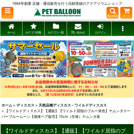
1994年創業 店舗・通信販売を行う信頼実績のアクアリウムショップ
メニュー
商品検索
カート
ホーム
カテゴリ特集
カテゴリ一覧
問い合わせ
ログイン
ホーム
>
ディスカス
>
天然品種ディスカス－ワイルドディスカス
>
【ワイルドディスカス】【通販】【ワイルド屈指のブルー発色】ヤムンダスー
パーブルームーン【個体ペア販売】15cm（生体）ヤムンダ産
【ワイルドディスカス】【通販】【ワイルド屈指のブ