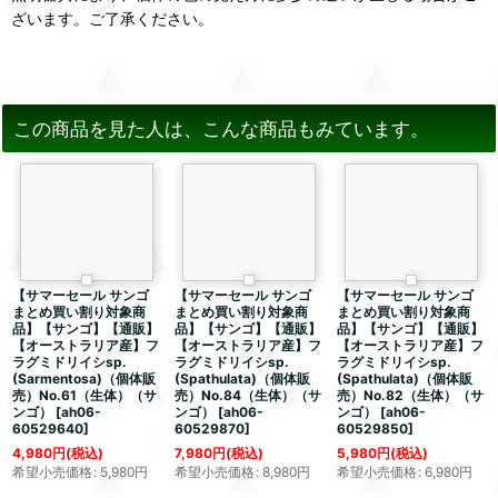
ざいます。ご了承ください。
この商品を見た人は、こんな商品もみています。
【サマーセール サンゴ
【サマーセール サンゴ
【サマーセール サンゴ
まとめ買い割り対象商
まとめ買い割り対象商
まとめ買い割り対象商
品】【サンゴ】【通販】
品】【サンゴ】【通販】
品】【サンゴ】【通販】
【オーストラリア産】フ
【オーストラリア産】フ
【オーストラリア産】フ
ラグミドリイシsp.
ラグミドリイシsp.
ラグミドリイシsp.
(Sarmentosa)（個体販
(Spathulata)（個体販
(Spathulata)（個体販
売）No.61（生体）（サ
売）No.84（生体）（サ
売）No.82（生体）（サ
ンゴ）
[
ah06-
ンゴ）
[
ah06-
ンゴ）
[
ah06-
60529640
]
60529870
]
60529850
]
4,980
円
(税込)
7,980
円
(税込)
5,980
円
(税込)
希望小売価格
:
5,980
円
希望小売価格
:
8,980
円
希望小売価格
:
6,980
円