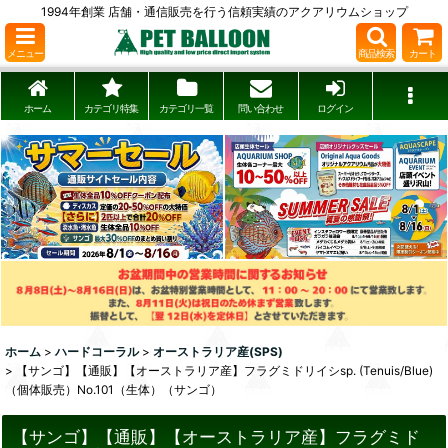
1994年創業 店舗・通信販売を行う信頼実績のアクアリウムショップ
メニュー
商品検索
カート
ホーム
カテゴリ特集
カテゴリ一覧
問い合わせ
ログイン
ホーム
>
ハードコーラル
>
オーストラリア産(SPS)
>
【サンゴ】【通販】【オーストラリア産】フラグミドリイシsp. (Tenuis/Blue)
（個体販売）No.101（生体）（サンゴ）
【サンゴ】【通販】【オーストラリア産】フラグミド