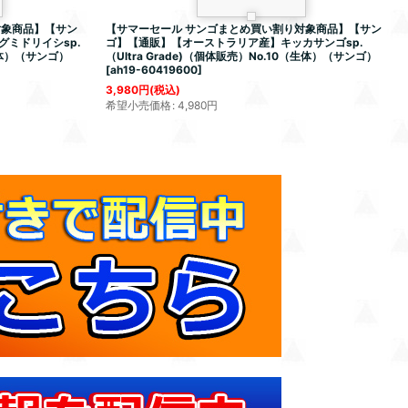
対象商品】【サン
【サマーセール サンゴまとめ買い割り対象商品】【サン
ミドリイシsp.
ゴ】【通販】【オーストラリア産】キッカサンゴsp.
（生体）（サンゴ）
（Ultra Grade)（個体販売）No.10（生体）（サンゴ）
[
ah19-60419600
]
3,980
円
(税込)
希望小売価格
:
4,980
円