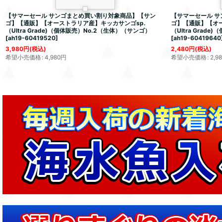
【サマーセール サンゴまとめ買い割り対象商品】【サン
【サマーセール 
ゴ】【通販】【オーストラリア産】キッカサンゴsp.
ゴ】【通販】【オー
（Ultra Grade)（個体販売）No.2（生体）（サンゴ）
（Ultra Grad
[
ah19-60419520
]
[
ah19-60419640
3,980
円
(税込)
2,480
円
(税込)
希望小売価格
:
4,980
円
希望小売価格
:
2,9