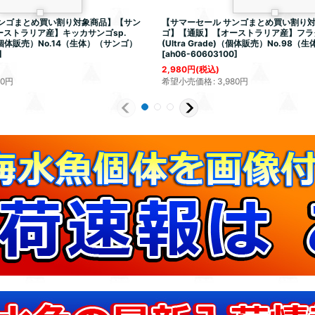
サンゴまとめ買い割り対象商品】【サン
【サマーセール サンゴまとめ買い割り
ストラリア産】キッカサンゴsp.
ゴ】【通販】【オーストラリア産】フラグ
e)（個体販売）No.14（生体）（サンゴ）
(Ultra Grade)（個体販売）No.98
]
[
ah06-60603100
]
2,980
円
(税込)
80
円
希望小売価格
:
3,980
円