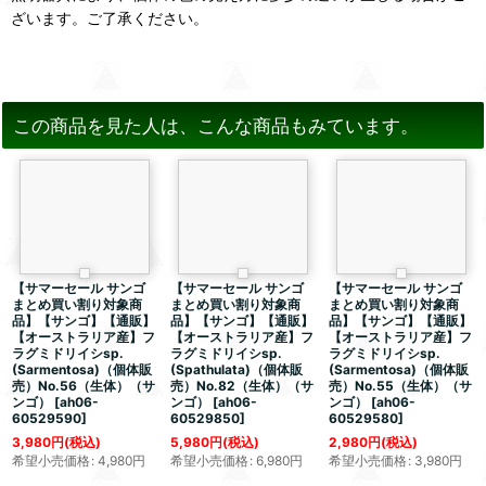
ざいます。ご了承ください。
この商品を見た人は、こんな商品もみています。
【サマーセール サンゴ
【サマーセール サンゴ
【サマーセール サンゴ
まとめ買い割り対象商
まとめ買い割り対象商
まとめ買い割り対象商
品】【サンゴ】【通販】
品】【サンゴ】【通販】
品】【サンゴ】【通販】
【オーストラリア産】フ
【オーストラリア産】フ
【オーストラリア産】フ
ラグミドリイシsp.
ラグミドリイシsp.
ラグミドリイシsp.
(Sarmentosa)（個体販
(Spathulata)（個体販
(Sarmentosa)（個体販
売）No.56（生体）（サ
売）No.82（生体）（サ
売）No.55（生体）（サ
ンゴ）
[
ah06-
ンゴ）
[
ah06-
ンゴ）
[
ah06-
60529590
]
60529850
]
60529580
]
3,980
円
(税込)
5,980
円
(税込)
2,980
円
(税込)
希望小売価格
:
4,980
円
希望小売価格
:
6,980
円
希望小売価格
:
3,980
円