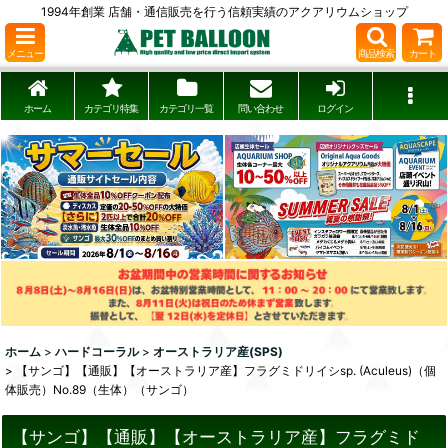
1994年創業 店舗・通信販売を行う信頼実績のアクアリウムショップ
メニュー
商品検索
カート
ホーム
カテゴリ特集
カテゴリ一覧
問い合わせ
ログイン
ホーム
>
ハードコーラル
>
オーストラリア産(SPS)
>
【サンゴ】【通販】【オーストラリア産】フラグミドリイシsp. (Aculeus)（個
体販売）No.89（生体）（サンゴ）
【サンゴ】【通販】【オーストラリア産】フラグミド