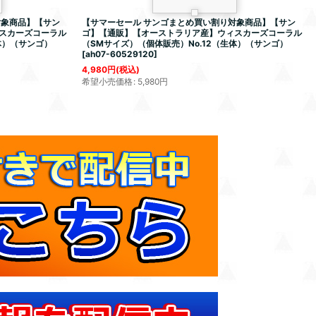
対象商品】【サン
【サマーセール サンゴまとめ買い割り対象商品】【サン
スカーズコーラル
ゴ】【通販】【オーストラリア産】ウィスカーズコーラル
体）（サンゴ）
（SMサイズ）（個体販売）No.12（生体）（サンゴ）
[
ah07-60529120
]
4,980
円
(税込)
希望小売価格
:
5,980
円