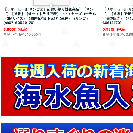
【サマーセール サンゴまとめ買い割り対象商品】【サン
【サマーセール 
ゴ】【通販】【オーストラリア産】ウィスカーズコーラル
ゴ】【通販】アザ
（SMサイズ）（個体販売）No.17（生体）（サンゴ）
（個体販売）（±1
[
ah07-60529170
]
60618170
]
9,800
円
(税込)
5,980
円
(税込)
希望小売価格
:
10,800
円
希望小売価格
:
6,9