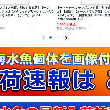
サンゴまとめ買い割り対象商品】【サン
【サマーセール サンゴまとめ買い割り
ミサンゴ（メタリックグリーン）Lサイズ
ゴ】【通販】【オーストラリア産】ウィ
cm)（生体）（サンゴ）
[
ah04-
（SMサイズ）（個体販売）No.14（生
[
ah07-60529140
]
5,980
円
(税込)
80
円
希望小売価格
:
6,980
円