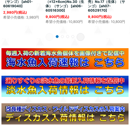
（サンゴ）
[
ah01-
（±12x6cm)No.30（生
売）No.17（生体）（サ
60619040
]
体）（サンゴ）
[
ah06-
ンゴ）
[
ah07-
60516300
]
60529170
]
2,980
円
(税込)
9,800
円
(税込)
9,800
円
(税込)
希望小売価格
:
3,980
円
希望小売価格
:
10,800
円
希望小売価格
:
10,800
円