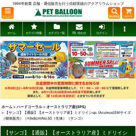
1994年創業 店舗・通信販売を行う信頼実績のアクアリウムショップ
メニュー
商品検索
カート
ホーム
カテゴリ特集
カテゴリ一覧
問い合わせ
ログイン
ホーム
>
ハードコーラル
>
オーストラリア産(SPS)
>
【サンゴ】【通販】【オーストラリア産】ミドリイシsp. (Aculeus)SMサイズ
（個体販売）（±9x8cm)No.50（生体）（サンゴ）
【サンゴ】【通販】【オーストラリア産】ミドリイシ