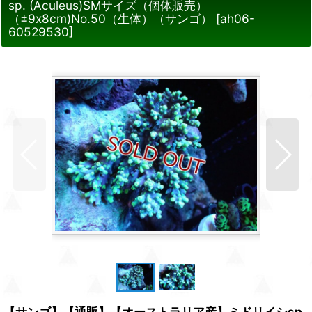
sp. (Aculeus)SMサイズ（個体販売）
（±9x8cm)No.50（生体）（サンゴ）
[
ah06-
60529530
]
【サンゴ】【通販】【オーストラリア産】ミドリイシsp.