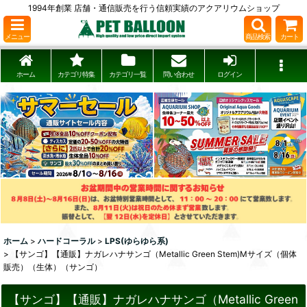
1994年創業 店舗・通信販売を行う信頼実績のアクアリウムショップ
メニュー
商品検索
カート
ホーム
カテゴリ特集
カテゴリ一覧
問い合わせ
ログイン
ホーム
>
ハードコーラル
>
LPS(ゆらゆら系)
>
【サンゴ】【通販】ナガレハナサンゴ（Metallic Green Stem)Mサイズ（個体
販売）（生体）（サンゴ）
【サンゴ】【通販】ナガレハナサンゴ（Metallic Green