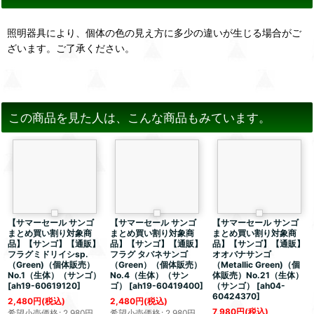
照明器具により、個体の色の見え方に多少の違いが生じる場合がご
ざいます。ご了承ください。
この商品を見た人は、こんな商品もみています。
【サマーセール サンゴ
【サマーセール サンゴ
【サマーセール サンゴ
まとめ買い割り対象商
まとめ買い割り対象商
まとめ買い割り対象商
品】【サンゴ】【通販】
品】【サンゴ】【通販】
品】【サンゴ】【通販】
フラグミドリイシsp.
フラグ タバネサンゴ
オオバナサンゴ
（Green)（個体販売）
（Green）（個体販売）
（Metallic Green)（個
No.1（生体）（サンゴ）
No.4（生体）（サン
体販売）No.21（生体）
[
ah19-60619120
]
ゴ）
[
ah19-60419400
]
（サンゴ）
[
ah04-
60424370
]
2,480
円
(税込)
2,480
円
(税込)
7,980
円
(税込)
希望小売価格
:
2,980
円
希望小売価格
:
2,980
円