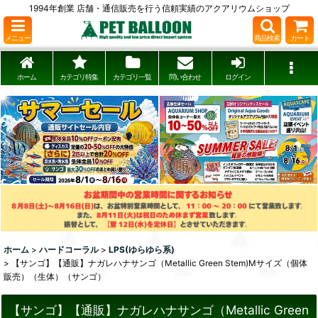
1994年創業 店舗・通信販売を行う信頼実績のアクアリウムショップ
メニュー
商品検索
カート
ホーム
カテゴリ特集
カテゴリ一覧
問い合わせ
ログイン
ホーム
>
ハードコーラル
>
LPS(ゆらゆら系)
>
【サンゴ】【通販】ナガレハナサンゴ（Metallic Green Stem)Mサイズ（個体
販売）（生体）（サンゴ）
【サンゴ】【通販】ナガレハナサンゴ（Metallic Green