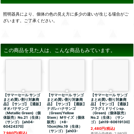
照明器具により、個体の色の見え方に多少の違いが生じる場合がご
ざいます。ご了承ください。
この商品を見た人は、こんな商品もみています。
【サマーセール サンゴ
【サマーセール サンゴ
【サマーセール サンゴ
まとめ買い割り対象商
まとめ買い割り対象商
まとめ買い割り対象商
品】【サンゴ】【通販】
品】【サンゴ】【通販】
品】【サンゴ】【通販】
オオバナサンゴ
ナガレハナサンゴ
フラグミドリイシsp.
（Metallic Green)（個
（Green/Yellow
（Green)（個体販売）
体販売）No.21（生体）
Stem）Mサイズ（個体
No.2（生体）（サン
（サンゴ）
[
ah04-
販売）（±8-
ゴ）
[
ah19-60619130
]
60424370
]
10cm)No.19（生体）
2,480
円
(税込)
（サンゴ）
[
ah03-
7,980
円
(税込)
希望小売価格
:
2,980
円