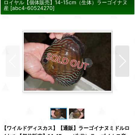
ロイヤル【個体販売】14-15cm（生体）ラーゴイナヌ
産
[
abc4-60524270
]
【ワイルドディスカス】【通販】ラーゴイナヌミドルロ