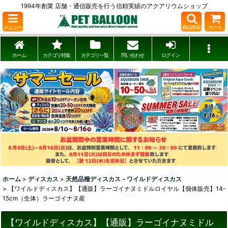
1994年創業 店舗・通信販売を行う信頼実績のアクアリウムショップ
メニュー
商品検索
カート
ホーム
カテゴリ特集
カテゴリ一覧
問い合わせ
ログイン
ホーム
>
ディスカス
>
天然品種ディスカス－ワイルドディスカス
>
【ワイルドディスカス】【通販】ラーゴイナヌミドルロイヤル【個体販売】14-
15cm（生体）ラーゴイナヌ産
【ワイルドディスカス】【通販】ラーゴイナヌミドル