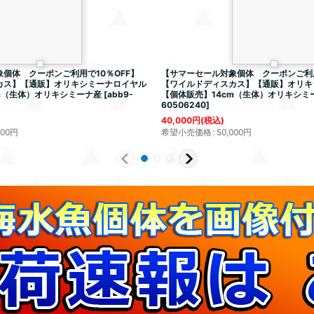
個体 クーポンご利用で10％OFF】
【サマーセール対象個体 クーポンご利用
カス】【通販】オリキシミーナロイヤル
【ワイルドディスカス】【通販】オリキ
m（生体）オリキシミーナ産
[
abb9-
【個体販売】14cm（生体）オリキシミ
60506240
]
40,000
円
(税込)
000
円
希望小売価格
:
50,000
円