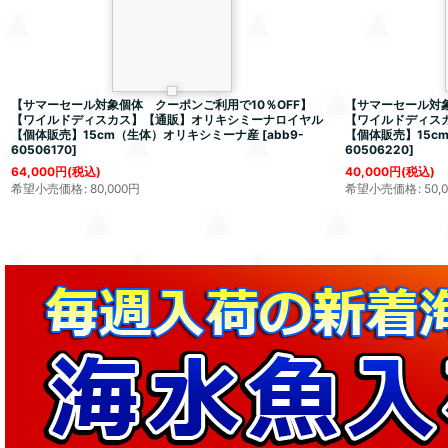
【サマーセール対象個体 クーポンご利用で10％OFF】
【サマーセール対象
【ワイルドディスカス】【通販】オリキシミーナロイヤル
【ワイルドディス
【個体販売】15cm（生体）オリキシミーナ産
[
abb9-
【個体販売】15c
60506170
]
60506220
]
64,000
円
(税込)
40,000
円
(税込)
希望小売価格
:
80,000
円
希望小売価格
:
50,