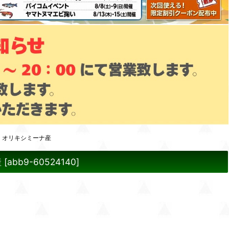
）オリキシミーナ産
産
[
abb9-60524140
]