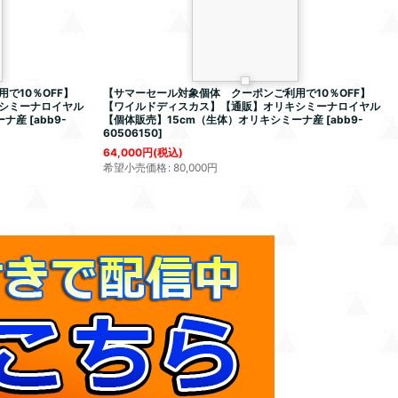
で10％OFF】
【サマーセール対象個体 クーポンご利用で10％OFF】
シミーナロイヤル
【ワイルドディスカス】【通販】オリキシミーナロイヤル
ーナ産
[
abb9-
【個体販売】15cm（生体）オリキシミーナ産
[
abb9-
60506150
]
64,000
円
(税込)
希望小売価格
:
80,000
円