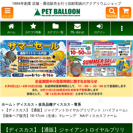
1994年創業 店舗・通信販売を行う信頼実績のアクアリウムショップ
メニュー
商品検索
カート
ホーム
カテゴリ特集
カテゴリ一覧
問い合わせ
ログイン
ホーム
>
ディスカス
>
改良品種ディスカス－青系
>
【ディスカス】【通販】ジャイアントロイヤルブリリアント（ハイフォーム）
【個体ペア販売】16-17cm（生体）マレーシア NAディスカスファーム
【ディスカス】【通販】ジャイアントロイヤルブリリ