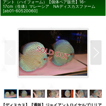
アント（ハイフォーム）【個体ペア販売】16-
17cm（生体）マレーシア NAディスカスファーム
[
ab01-60520060
]
【ディスカス】【通販】ジャイアントロイヤルブリリア