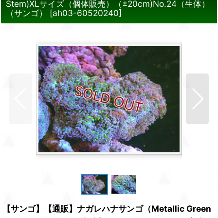
Stem)XLサイズ（個体販売）（±20cm)No.24（生体）
（サンゴ）
[
ah03-60520240
]
【サンゴ】【通販】ナガレハナサンゴ（Metallic Green