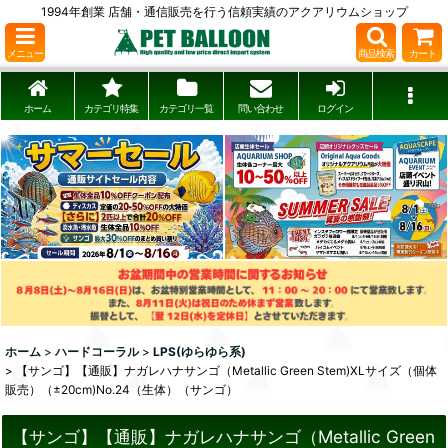
1994年創業 店舗・通信販売を行う信頼実績のアクアリウムショップ
メニュー
商品検索
カート
ホーム
カテゴリ特集
カテゴリ一覧
問い合わせ
ログイン
ホーム
>
ハードコーラル
>
LPS(ゆらゆら系)
>
【サンゴ】【通販】ナガレハナサンゴ（Metallic Green Stem)XLサイズ（個体
販売）（±20cm)No.24（生体）（サンゴ）
【サンゴ】【通販】ナガレハナサンゴ（Metallic Green