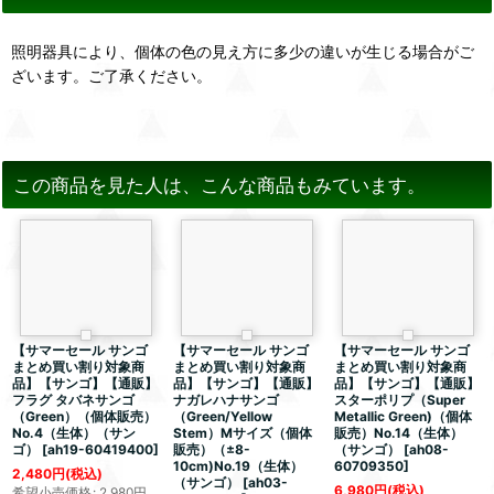
照明器具により、個体の色の見え方に多少の違いが生じる場合がご
ざいます。ご了承ください。
この商品を見た人は、こんな商品もみています。
【サマーセール サンゴ
【サマーセール サンゴ
【サマーセール サンゴ
まとめ買い割り対象商
まとめ買い割り対象商
まとめ買い割り対象商
品】【サンゴ】【通販】
品】【サンゴ】【通販】
品】【サンゴ】【通販】
フラグ タバネサンゴ
ナガレハナサンゴ
スターポリプ（Super
（Green）（個体販売）
（Green/Yellow
Metallic Green)（個体
No.4（生体）（サン
Stem）Mサイズ（個体
販売）No.14（生体）
ゴ）
[
ah19-60419400
]
販売）（±8-
（サンゴ）
[
ah08-
10cm)No.19（生体）
60709350
]
2,480
円
(税込)
（サンゴ）
[
ah03-
6,980
円
(税込)
希望小売価格
:
2,980
円