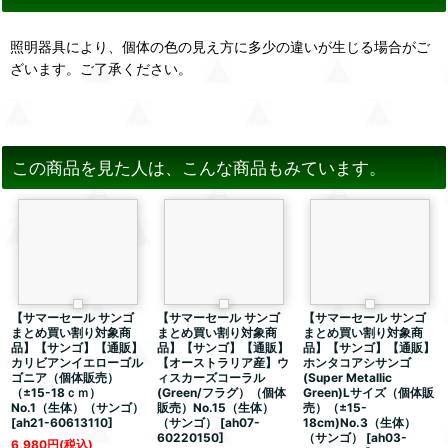
照明器具により、個体の色の見え方に多少の違いが生じる場合がご
ざいます。ご了承ください。
この商品を見た人は、こんな商品もみています。
【サマーセール サンゴ
【サマーセール サンゴ
【サマーセール サンゴ
まとめ買い割り対象商
まとめ買い割り対象商
まとめ買い割り対象商
品】【サンゴ】【通販】
品】【サンゴ】【通販】
品】【サンゴ】【通販】
カリビアンイエローゴル
【オーストラリア産】ウ
ホンタコアシサンゴ
ゴニア（個体販売）
ィスカーズコーラル
(Super Metallic
（±15-18ｃｍ）
(Green/フラグ）（個体
Green)Lサイズ（個体販
No.1（生体）（サンゴ）
販売）No.15（生体）
売）（±15-
[
ah21-60613110
]
（サンゴ）
[
ah07-
18cm)No.3（生体）
60220150
]
（サンゴ）
[
ah03-
6,980
円
(税込)