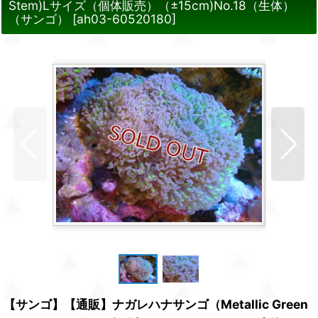
Stem)Lサイズ（個体販売）（±15cm)No.18（生体）
（サンゴ）
[
ah03-60520180
]
【サンゴ】【通販】ナガレハナサンゴ（Metallic Green