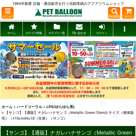
1994年創業 店舗・通信販売を行う信頼実績のアクアリウムショップ
メニュー
商品検索
カート
ホーム
カテゴリ特集
カテゴリ一覧
問い合わせ
ログイン
ホーム
>
ハードコーラル
>
LPS(ゆらゆら系)
>
【サンゴ】【通販】ナガレハナサンゴ（Metallic Green Stem)Lサイズ（個体販
売）（±15cm)No.18（生体）（サンゴ）
【サンゴ】【通販】ナガレハナサンゴ（Metallic Green