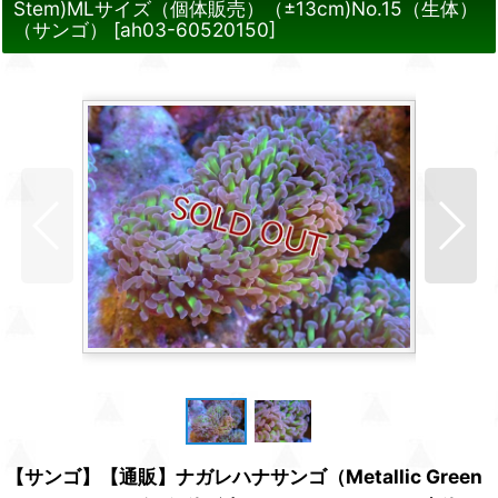
Stem)MLサイズ（個体販売）（±13cm)No.15（生体）
（サンゴ）
[
ah03-60520150
]
【サンゴ】【通販】ナガレハナサンゴ（Metallic Green