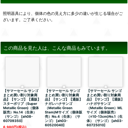
照明器具により、個体の色の見え方に多少の違いが生じる場合がご
ざいます。ご了承ください。
この商品を見た人は、こんな商品もみています。
【サマーセール サンゴ
【サマーセール サンゴ
【サマーセール サンゴ
まとめ買い割り対象商
まとめ買い割り対象商
まとめ買い割り対象商
品】【サンゴ】【通販】
品】【サンゴ】【通販】
品】【サンゴ】【通販】
スターポリプ（Super
ナガレハナサンゴ
ハナガササンゴ
Metallic Green)（個体
（Metallic Green
（Metallic Green）ML
販売）No.14（生体）
Stem)Mサイズ（個体販
サイズ（個体販売）
（サンゴ）
[
ah08-
売）No.4（生体）（サ
（±10-13cm)No.1（生
60709350
]
ンゴ）
[
ah03-
体）（サンゴ）
[
ah03-
60520040
]
60725010
]
6,980
円
(税込)