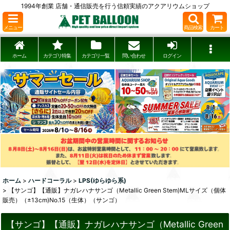
1994年創業 店舗・通信販売を行う信頼実績のアクアリウムショップ
メニュー
商品検索
カート
ホーム
カテゴリ特集
カテゴリ一覧
問い合わせ
ログイン
ホーム
>
ハードコーラル
>
LPS(ゆらゆら系)
>
【サンゴ】【通販】ナガレハナサンゴ（Metallic Green Stem)MLサイズ（個体
販売）（±13cm)No.15（生体）（サンゴ）
【サンゴ】【通販】ナガレハナサンゴ（Metallic Green