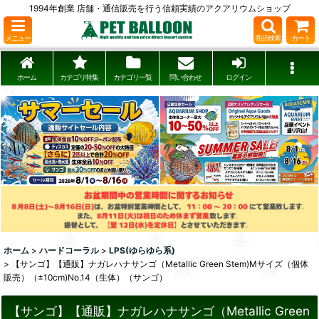
1994年創業 店舗・通信販売を行う信頼実績のアクアリウムショップ
メニュー
商品検索
カート
ホーム
カテゴリ特集
カテゴリ一覧
問い合わせ
ログイン
ホーム
>
ハードコーラル
>
LPS(ゆらゆら系)
>
【サンゴ】【通販】ナガレハナサンゴ（Metallic Green Stem)Mサイズ（個体
販売）（±10cm)No.14（生体）（サンゴ）
【サンゴ】【通販】ナガレハナサンゴ（Metallic Green