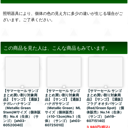
照明器具により、個体の色の見え方に多少の違いが生じる場合がご
ざいます。ご了承ください。
この商品を見た人は、こんな商品もみています。
【サマーセール サンゴ
【サマーセール サンゴ
【サマーセール サンゴ
まとめ買い割り対象商
まとめ買い割り対象商
まとめ買い割り対象商
品】【サンゴ】【通販】
品】【サンゴ】【通販】
品】【サンゴ】【通販】
ナガレハナサンゴ
ハナガササンゴ
フラグ オオタバサンゴ
（Metallic Green
（Metallic Green）ML
(Red/Green Spot) （個
Stem)Mサイズ（個体販
サイズ（個体販売）
体販売）No.14（生体）
売）No.4（生体）（サ
（±10-13cm)No.1（生
（サンゴ）
[
ah19-
ンゴ）
[
ah03-
体）（サンゴ）
[
ah03-
60715140
]
60520040
]
60725010
]
3,980
円
(税込)