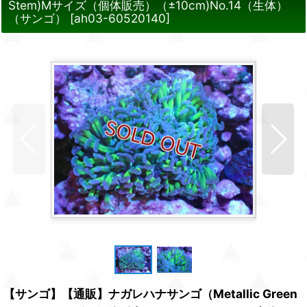
Stem)Mサイズ（個体販売）（±10cm)No.14（生体）
（サンゴ）
[
ah03-60520140
]
【サンゴ】【通販】ナガレハナサンゴ（Metallic Green