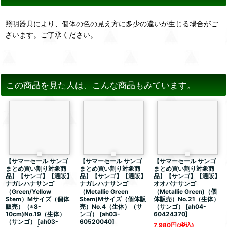
照明器具により、個体の色の見え方に多少の違いが生じる場合がご
ざいます。ご了承ください。
この商品を見た人は、こんな商品もみています。
【サマーセール サンゴ
【サマーセール サンゴ
【サマーセール サンゴ
まとめ買い割り対象商
まとめ買い割り対象商
まとめ買い割り対象商
品】【サンゴ】【通販】
品】【サンゴ】【通販】
品】【サンゴ】【通販】
ナガレハナサンゴ
ナガレハナサンゴ
オオバナサンゴ
（Green/Yellow
（Metallic Green
（Metallic Green)（個
Stem）Mサイズ（個体
Stem)Mサイズ（個体販
体販売）No.21（生体）
販売）（±8-
売）No.4（生体）（サ
（サンゴ）
[
ah04-
10cm)No.19（生体）
ンゴ）
[
ah03-
60424370
]
（サンゴ）
[
ah03-
60520040
]
7,980
円
(税込)