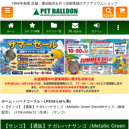
1994年創業 店舗・通信販売を行う信頼実績のアクアリウムショップ
メニュー
商品検索
カート
ホーム
カテゴリ特集
カテゴリ一覧
問い合わせ
ログイン
ホーム
>
ハードコーラル
>
LPS(ゆらゆら系)
>
【サンゴ】【通販】ナガレハナサンゴ（Metallic Green Stem)Mサイズ（個体
販売）（±10cm)No.12（生体）（サンゴ）
【サンゴ】【通販】ナガレハナサンゴ（Metallic Green