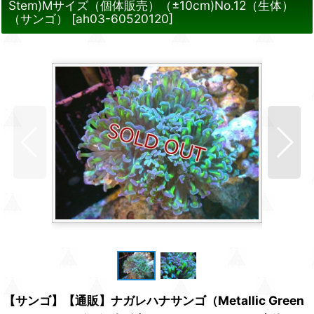
Stem)Mサイズ（個体販売）（±10cm)No.12（生体）
（サンゴ）
[
ah03-60520120
]
【サンゴ】【通販】ナガレハナサンゴ（Metallic Green