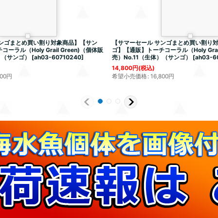
サンゴまとめ買い割り対象商品】【サン
【サマーセール サンゴまとめ買い割り
ラル（Holy Grail Green)（個体販
ゴ】【通販】トーチコーラル（Holy Grail
）（サンゴ）
[
ah03-60710240
]
売）No.11（生体）（サンゴ）
[
ah03-6
14,800
円
(税込)
800
円
希望小売価格
:
16,800
円