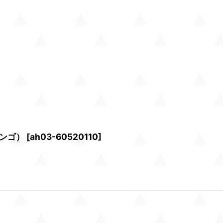
サンゴ）
[
ah03-60520110
]