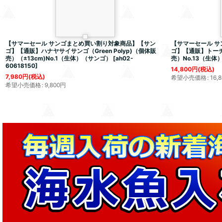
【サマーセール サンゴまとめ買い割り対象商品】【サン
【サマーセール 
ゴ】【通販】ハナヤサイサンゴ（Green Polyp)（個体販
ゴ】【通販】トーチコー
売）（±13cm)No.1（生体）（サンゴ）
[
ah02-
売）No.13（生体
60618150
]
14,800
円
(税込)
7,980
円
(税込)
希望小売価格
:
16,
希望小売価格
:
9,800
円