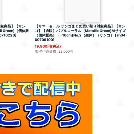
対象商品】【サン
【サマーセール サンゴまとめ買い割り対象商品】【サン
 Green)（個体販
ゴ】【通販】バブルコーラル（Metallic Green)Mサイズ
0710220
]
（個体販売）（±10cm)No.2（生体）（サンゴ）
[
ah04-
60709100
]
19,800
円
(税込)
希望小売価格
:
22,000
円