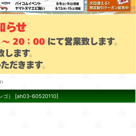
ゴ）
サンゴ）
[
ah03-60520110
]