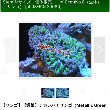
Stem)Mサイズ（個体販売）（±10cm)No.8（生体）
（サンゴ）
[
ah03-60520080
]
【サンゴ】【通販】ナガレハナサンゴ（Metallic Green