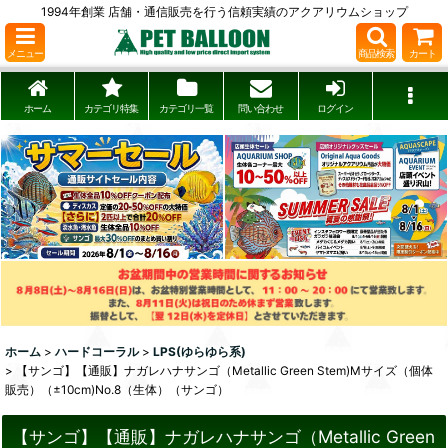
1994年創業 店舗・通信販売を行う信頼実績のアクアリウムショップ
メニュー
商品検索
カート
ホーム
カテゴリ特集
カテゴリ一覧
問い合わせ
ログイン
ホーム
>
ハードコーラル
>
LPS(ゆらゆら系)
>
【サンゴ】【通販】ナガレハナサンゴ（Metallic Green Stem)Mサイズ（個体
販売）（±10cm)No.8（生体）（サンゴ）
【サンゴ】【通販】ナガレハナサンゴ（Metallic Green