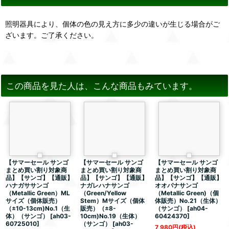
照明器具により、個体の色の見え方に多少の違いが生じる場合がご
ざいます。ご了承ください。
この商品を見た人は、こんな商品もみています。
【サマーセール サンゴ
【サマーセール サンゴ
【サマーセール サンゴ
まとめ買い割り対象商
まとめ買い割り対象商
まとめ買い割り対象商
品】【サンゴ】【通販】
品】【サンゴ】【通販】
品】【サンゴ】【通販】
ハナガササンゴ
ナガレハナサンゴ
オオバナサンゴ
（Metallic Green）ML
（Green/Yellow
（Metallic Green)（個
サイズ（個体販売）
Stem）Mサイズ（個体
体販売）No.21（生体）
（±10-13cm)No.1（生
販売）（±8-
（サンゴ）
[
ah04-
体）（サンゴ）
[
ah03-
10cm)No.19（生体）
60424370
]
60725010
]
（サンゴ）
[
ah03-
7,980
円
(税込)